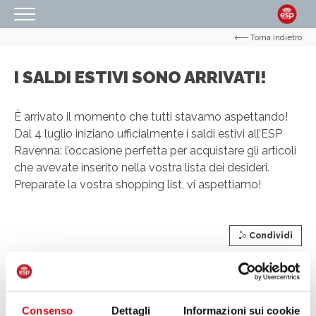
Torna indietro
HOMEPAGE
IL CENTRO
I SALDI ESTIVI SONO ARRIVATI!
ORARI
È arrivato il momento che tutti stavamo aspettando!
COME RAGGIUNGERCI
Dal 4 luglio iniziano ufficialmente i saldi estivi all’ESP
Ravenna: l’occasione perfetta per acquistare gli articoli
PROMOZIONI
che avevate inserito nella vostra lista dei desideri.
NEGOZI
Preparate la vostra shopping list, vi aspettiamo!
EVENTI
SERVIZI
Condividi
IL TUO BUSINESS AL CENTRO
CONTATTI
Consenso
Dettagli
Informazioni sui cookie