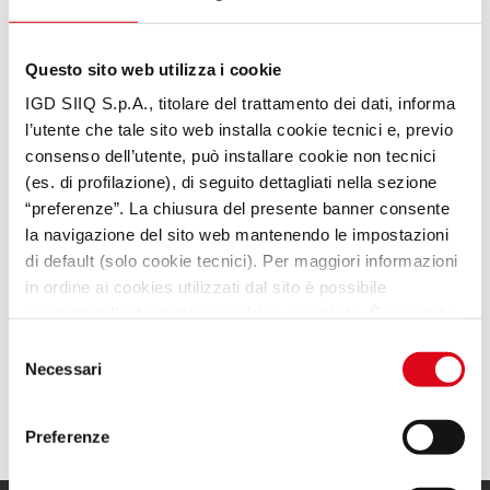
Questo sito web utilizza i cookie
IGD SIIQ S.p.A., titolare del trattamento dei dati, informa
l’utente che tale sito web installa cookie tecnici e, previo
consenso dell’utente, può installare cookie non tecnici
(es. di profilazione), di seguito dettagliati nella sezione
“preferenze”. La chiusura del presente banner consente
la navigazione del sito web mantenendo le impostazioni
di default (solo cookie tecnici). Per maggiori informazioni
in ordine ai cookies utilizzati dal sito è possibile
consultare
l’informativa cookies completa
. È possibile,
in ogni momento, gestire le preferenze di seguito
Selezione
mediante il link “
rivedi le tue scelte sui cookie
".
Necessari
del
consenso
Preferenze