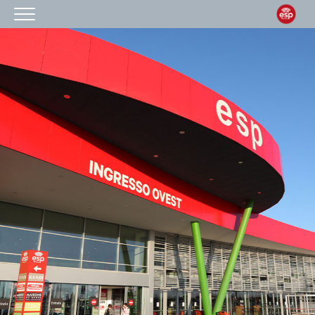
HOMEPAGE
IL CENTRO
ORARI
COME RAGGIUNGERCI
PROMOZIONI
NEGOZI
EVENTI
SERVIZI
IL TUO BUSINESS AL CENTRO
CONTATTI