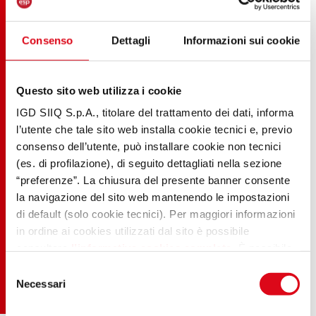
Consenso
Dettagli
Informazioni sui cookie
Questo sito web utilizza i cookie
IGD SIIQ S.p.A., titolare del trattamento dei dati, informa
l’utente che tale sito web installa cookie tecnici e, previo
consenso dell’utente, può installare cookie non tecnici
(es. di profilazione), di seguito dettagliati nella sezione
“preferenze”. La chiusura del presente banner consente
la navigazione del sito web mantenendo le impostazioni
di default (solo cookie tecnici). Per maggiori informazioni
in ordine ai cookies utilizzati dal sito è possibile
consultare
l’informativa cookies completa
. È possibile,
in ogni momento, gestire le preferenze di seguito
Selezione
mediante il link “
rivedi le tue scelte sui cookie
".
Necessari
del
consenso