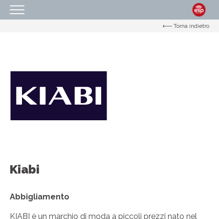
Torna indietro
HOMEPAGE
IL CENTRO
ORARI
COME RAGGIUNGERCI
PROMOZIONI
NEGOZI
EVENTI
SERVIZI
Kiabi
IL TUO BUSINESS AL CENTRO
Abbigliamento
CONTATTI
KIABI è un marchio di moda a piccoli prezzi nato nel