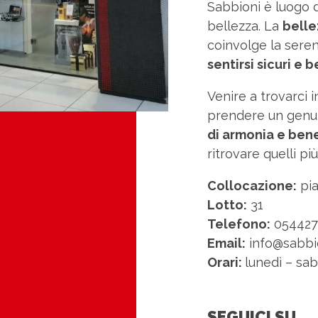
Sabbioni è luogo d
bellezza. La
belle
coinvolge la serenit
sentirsi sicuri e 
Venire a trovarci i
prendere un genui
di armonia e ben
ritrovare quelli più
Collocazione:
pia
Lotto:
31
Telefono:
054427
Email:
info@sabbio
Orari:
lunedì – sab
SEGUICI SU