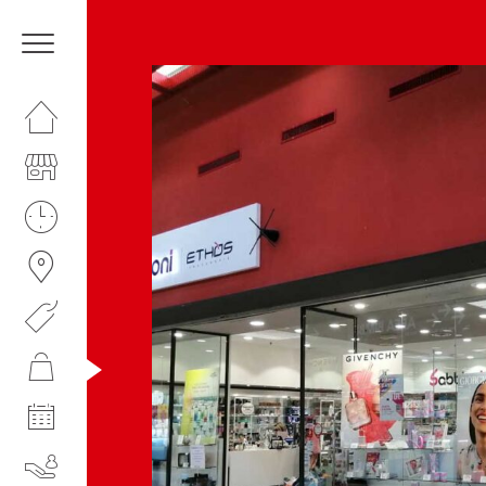
HOMEPAGE
IL CENTRO
ORARI
COME RAGGIUNGERCI
PROMOZIONI
NEGOZI
EVENTI
SERVIZI