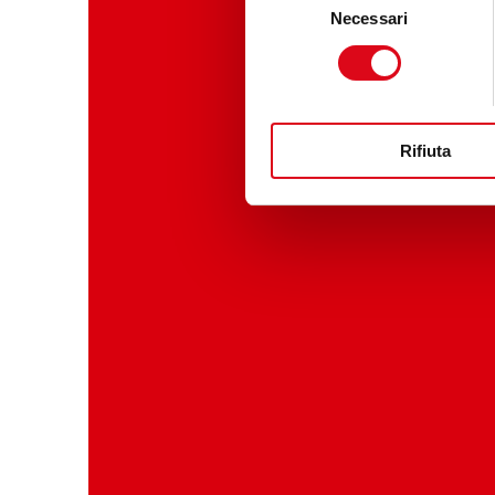
Necessari
del
consenso
Rifiuta