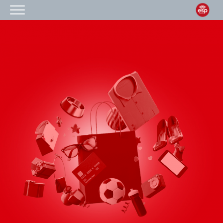
HOMEPAGE
IL CENTRO
ORARI
COME RAGGIUNGERCI
PROMOZIONI
NEGOZI
EVENTI
SERVIZI
IL TUO BUSINESS AL CENTRO
CONTATTI