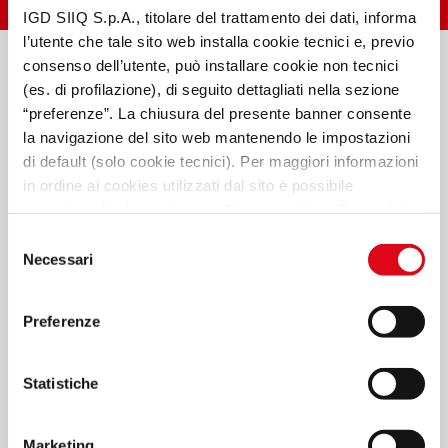
IGD SIIQ S.p.A., titolare del trattamento dei dati, informa
l’utente che tale sito web installa cookie tecnici e, previo
consenso dell’utente, può installare cookie non tecnici
(es. di profilazione), di seguito dettagliati nella sezione
“preferenze”. La chiusura del presente banner consente
la navigazione del sito web mantenendo le impostazioni
di default (solo cookie tecnici). Per maggiori informazioni
in ordine ai cookies utilizzati dal sito è possibile
consultare
l’informativa cookies completa
. È possibile,
in ogni momento, gestire le preferenze di seguito
Selezione
mediante il link “
rivedi le tue scelte sui cookie
".
Necessari
del
consenso
Preferenze
Statistiche
Marketing